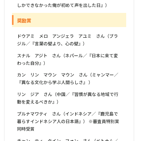
しかできなかった俺が初めて声を出した日』）
奨励賞
ドウアミ メロ アンジェラ アユミ さん（ブラ
ジル／『言葉の壁より、心の壁』）
スナル アジト さん（ネパール／『日本に来て変
わった自分』）
カン リン マウン マウン さん（ミャンマー／
『異なる文化から学ぶ人間らしさ』 ）
リン ジア さん（中国／『習慣が異なる地域で行
動を変えるべきか』）
プルナマワティ さん（インドネシア／『鹿児島で
暮らすインドネシア人の日本語』） ※審査員特別賞
同時受賞
チャン ティ タイン フォン さん（ベトナム／