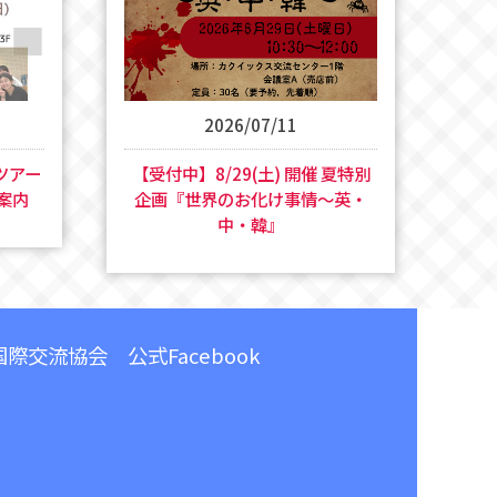
2026/07/11
ィツアー
【受付中】8/29(土) 開催 夏特別
御案内
企画『世界のお化け事情～英・
中・韓』
際交流協会 公式Facebook