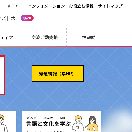
文
|
한국어
インフォメーション
お役立ち情報
サイトマップ
ズ |
大
|
標準
|
ンティア
交流活動支援
情報誌
緊急情報（県HP）