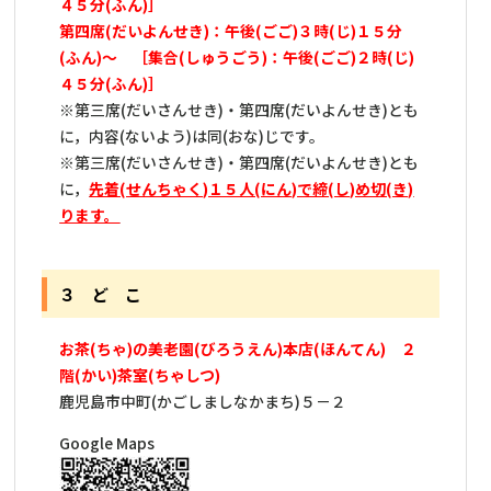
４５分(ふん)］
第四席(だいよんせき)：午後(ごご)３時(じ)１５分
(ふん)～ ［集合(しゅうごう)：午後(ごご)２時(じ)
４５分(ふん)］
※第三席(だいさんせき)・第四席(だいよんせき)とも
に，内容(ないよう)は同(おな)じです。
※第三席(だいさんせき)・第四席(だいよんせき)とも
に，
先着(せんちゃく)１５人(にん)で締(し)め切(き)
ります。
３ ど こ
お茶(ちゃ)の美老園(びろうえん)本店(ほんてん) ２
階(かい)茶室(ちゃしつ)
鹿児島市中町(かごしましなかまち)５－２
Google Maps