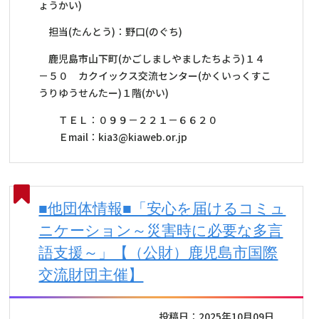
ょうかい)
担当(たんとう)：野口(のぐち)
鹿児島市山下町(かごしましやましたちよう)１４
－５０ カクイックス交流センター(かくいっくすこ
うりゆうせんたー)１階(かい)
ＴＥＬ：０９９－２２１－６６２０
Ｅmail：kia3@kiaweb.or.jp
■他団体情報■「安心を届けるコミュ
ニケーション～災害時に必要な多言
語支援～」【（公財）鹿児島市国際
交流財団主催】
投稿日：2025年10月09日