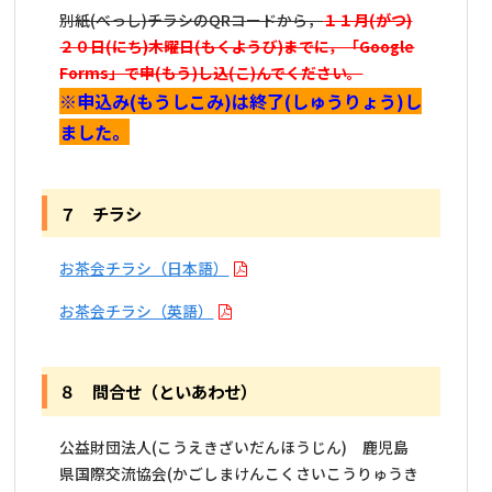
別紙(べっし)チラシのQRコードから，
１１月(がつ)
２０日(にち)木曜日(もくようび)までに，「Google
Forms」で申(もう)し込(こ)んでください。
※
申込み(もうしこみ)
は終了
(しゅうりょう)
し
ました。
７ チラシ
お茶会チラシ（日本語）
お茶会チラシ（英語）
８ 問合せ（といあわせ）
公益財団法人(こうえきざいだんほうじん) 鹿児島
県国際交流協会(かごしまけんこくさいこうりゅうき