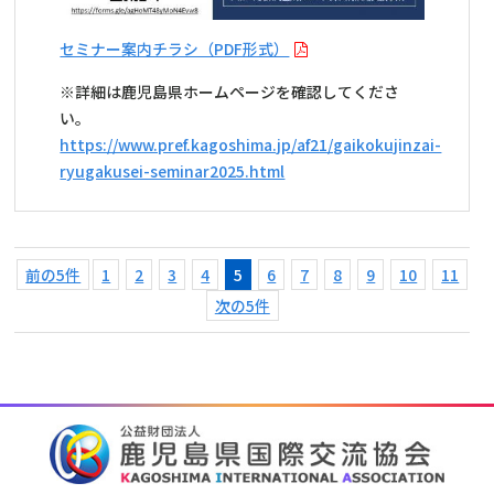
セミナー案内チラシ（PDF形式）
※詳細は鹿児島県ホームページを確認してくださ
い。
https://www.pref.kagoshima.jp/af21/gaikokujinzai-
ryugakusei-seminar2025.html
前の5件
1
2
3
4
5
6
7
8
9
10
11
次の5件