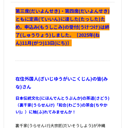
第三席(だいよんせき)・第四席(だいよんせき)
ともに定員(ていいん)に達した(たっした)た
め，申込み(もうしこみ)の受付(うけつけ)は終
了(しゅうりょう)しました。［2025年(ね
ん)11月(がつ)13日(にち)］
在住外国人(ざいじゆうがいこくじん)の皆(み
な)さん
日本伝統文化(にほんでんとうぶんか)の茶道(さどう)
（裏千家(うらせんけ)「和合(わごう)の茶会(ちやか
い)」）に触(ふ)れてみませんか！
裏千家(うらせんけ)大宗匠(だいそうしよう)が沖縄