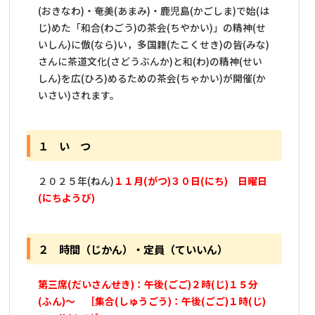
(おきなわ)・奄美(あまみ)・鹿児島(かごしま)で始(は
じ)めた「和合(わごう)の茶会(ちやかい)」の精神(せ
いしん)に倣(なら)い，多国籍(たこくせき)の皆(みな)
さんに茶道文化(さどうぶんか)と和(わ)の精神(せい
しん)を広(ひろ)めるための茶会(ちゃかい)が開催(か
いさい)されます。
１ い つ
２０２５年(ねん)
１１月(がつ)３０日(にち) 日曜日
(にちようび)
２ 時間（じかん）・定員（ていいん）
第三席(だいさんせき)：午後(ごご)２時(じ)１５分
(ふん)～ ［集合(しゅうごう)：午後(ごご)１時(じ)