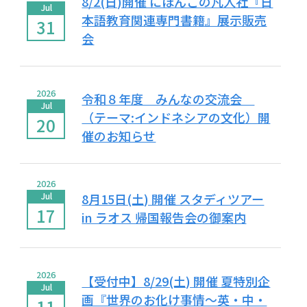
8/2(日)開催 にほんごの凡人社『日
Jul
本語教育関連専門書籍』展示販売
31
会
2026
令和８年度 みんなの交流会
Jul
（テーマ:インドネシアの文化）開
20
催のお知らせ
2026
Jul
8月15日(土) 開催 スタディツアー
17
in ラオス 帰国報告会の御案内
2026
【受付中】8/29(土) 開催 夏特別企
Jul
画『世界のお化け事情～英・中・
11