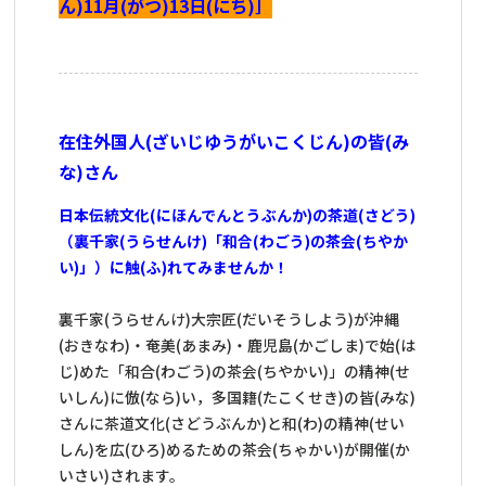
ん)11月(がつ)13日(にち)］
在住外国人(ざいじゆうがいこくじん)の皆(み
な)さん
日本伝統文化(にほんでんとうぶんか)の茶道(さどう)
（裏千家(うらせんけ)「和合(わごう)の茶会(ちやか
い)」）に触(ふ)れてみませんか！
裏千家(うらせんけ)大宗匠(だいそうしよう)が沖縄
(おきなわ)・奄美(あまみ)・鹿児島(かごしま)で始(は
じ)めた「和合(わごう)の茶会(ちやかい)」の精神(せ
いしん)に倣(なら)い，多国籍(たこくせき)の皆(みな)
さんに茶道文化(さどうぶんか)と和(わ)の精神(せい
しん)を広(ひろ)めるための茶会(ちゃかい)が開催(か
いさい)されます。