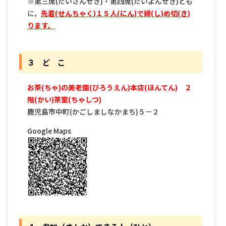
※第三席(だいさんせき)・第四席(だいよんせき)とも
に，
先着(せんちゃく)１５人(にん)で締(し)め切(き)
ります。
３ ど こ
お茶(ちゃ)の美老園(びろうえん)本店(ほんてん) ２
階(かい)茶室(ちゃしつ)
鹿児島市中町(かごしましなかまち)５－２
Google Maps