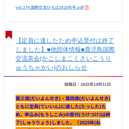
vol.274 国際交流ひろば2025秋号.pdf
【定員に達したため申込受付は終了
しました】■他団体情報■鹿児島国際
交流茶会(かごしまこくさいこうり
ゅうちゃかい)のおしらせ
投稿日：2025年10月31日
第三席(だいよんせき)・第四席(だいよんせき)
ともに定員(ていいん)に達した(たっした)た
め，申込み(もうしこみ)の受付(うけつけ)は終
了(しゅうりょう)しました。［2025年(ね