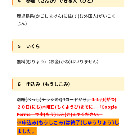
４ 参加（さんか）できる人（ひと）
鹿児島県(かごしまけん)に住(す)む外国人(がいこく
じん)
５ いくら
無料(むりょう)（お金(かね)はいりません）
６ 申込み（もうしこみ）
別紙(べっし)チラシのQRコードから，
１１月(がつ)
２０日(にち)木曜日(もくようび)までに，「Google
Forms」で申(もう)し込(こ)んでください。
※
申込み(もうしこみ)
は終了
(しゅうりょう)
し
ました。