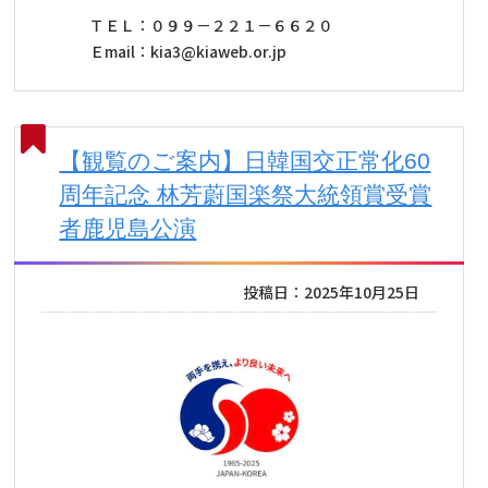
ＴＥＬ：０９９－２２１－６６２０
Ｅmail：kia3@kiaweb.or.jp
【観覧のご案内】日韓国交正常化60
周年記念 林芳蔚国楽祭大統領賞受賞
者鹿児島公演
投稿日：2025年10月25日