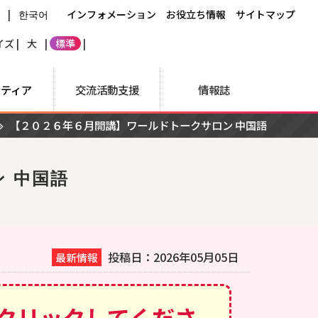
文
|
한국어
インフォメーション
お役立ち情報
サイトマップ
ズ |
大
|
標準
|
ンティア
交流活動支援
情報誌
【２０２６年６月開講】ワールドトークサロン 中国語
 中国語
投稿日：2026年05月05日
最新情報
クリックしてくださ