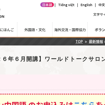
日本語
|
Tiếng việt
|
English
|
中
文字サイ
にほんご
外国語・文化
海外交流・国際協力
ボラ
TOP
最新情報
２６年６月開講】ワールドトークサロン
ン中国語 のお申込みは
こちら
を