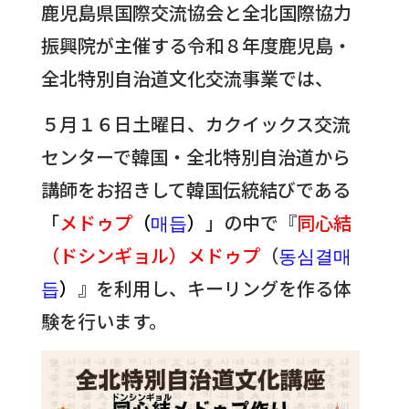
鹿児島県国際交流協会と全北国際協力
振興院が主催する令和８年度鹿児島・
全北特別自治道文化交流事業では、
５月１６日土曜日、カクイックス交流
センターで韓国・全北特別自治道から
講師をお招きして韓国伝統結びである
「
メドゥプ
（
매듭
）
」の中で『
同心結
（ドシンギョル）メドゥプ
（
동심결매
듭
）
』を利用し、キーリングを作る体
験を行います。