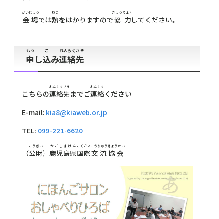
かいじょう
ねつ
きょうりょく
会場
では
熱
をはかりますので
協力
してください。
もう
こ
れんらくさき
申
し
込
み
連絡先
れんらくさき
れんらく
こちらの
連絡先
までご
連絡
ください
E-mail:
kia8@kiaweb.or.jp
TEL:
099-221-6620
こう
ざい
かごしまけん
こくさい
こうりゅう
きょうかい
（
公
財
）
鹿児島県
国際
交流
協会