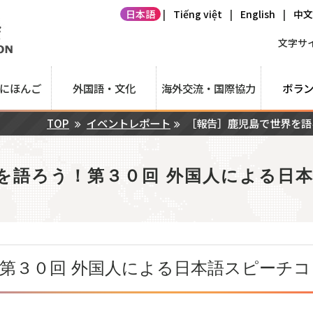
日本語
|
Tiếng việt
|
English
|
中
文字サイ
にほんご
外国語・文化
海外交流・国際協力
ボラ
TOP
イベントレポート
［報告］鹿児島で世界を語
を語ろう！第３０回 外国人による日
第３０回 外国人による日本語スピーチ