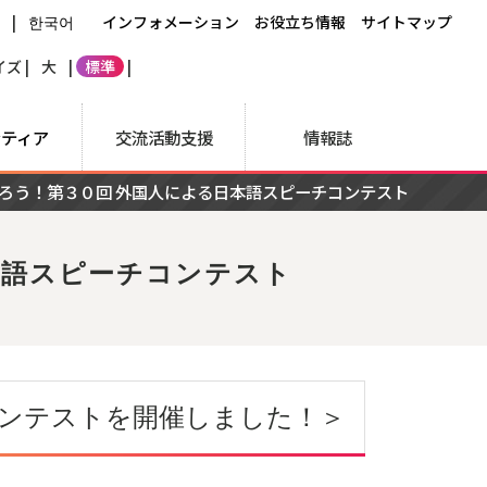
文
|
한국어
インフォメーション
お役立ち情報
サイトマップ
ズ |
大
|
標準
|
ンティア
交流活動支援
情報誌
ろう！第３０回 外国人による日本語スピーチコンテスト
本語スピーチコンテスト
コンテストを開催しました！＞