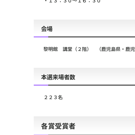
・１３：３０～１６：３０
会場
黎明館 講堂（２階） （鹿児島県・鹿児
本選来場者数
２２３名
各賞受賞者