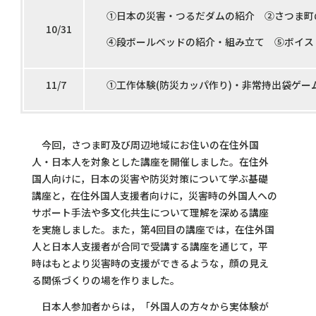
①日本の災害・つるだダムの紹介 ②さつま町
10/31
④段ボールベッドの紹介・組み立て ⑤ボイス
11/7
①工作体験(防災カッパ作り)・非常持出袋ゲ
今回，さつま町及び周辺地域にお住いの在住外国
人・日本人を対象とした講座を開催しました。在住外
国人向けに，日本の災害や防災対策について学ぶ基礎
講座と，在住外国人支援者向けに，災害時の外国人への
サポート手法や多文化共生について理解を深める講座
を実施しました。また，第4回目の講座では，在住外国
人と日本人支援者が合同で受講する講座を通じて，平
時はもとより災害時の支援ができるような，顔の見え
る関係づくりの場を作りました。
日本人参加者からは，「外国人の方々から実体験が