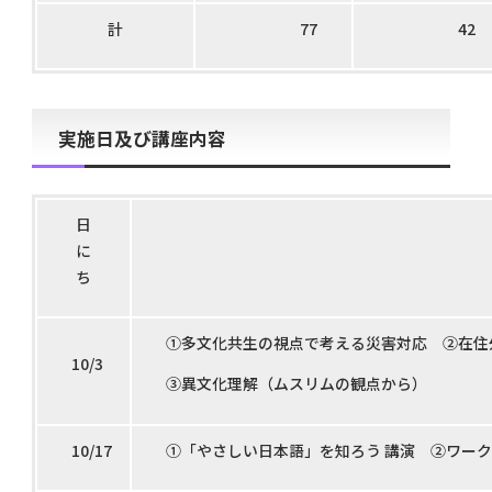
計
77
42
実施日及び講座内容
日
に
ち
①多文化共生の視点で考える災害対応 ②在住
10/3
③異文化理解（ムスリムの観点から）
10/17
①「やさしい日本語」を知ろう 講演 ②ワー