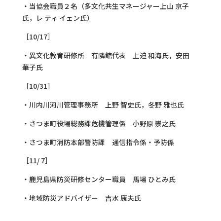
・当協会職員２名（多文化共生マネージャー上山 京子
氏，
レ ティ
イェン氏）
［10/17］
・異文化教育研修所 有隣館代表 上迫 和海氏，安田
華子氏
［10/31］
・川内川河川管理事務所 上野 智史氏，冬野 雅也氏
・さつま町役場総務課危機管理係 小野原 崇之氏
・さつま町消防本部警防課 通信指令係・予防係
［11/ 7］
・鹿児島県防災研修センター職員 馬場 ひとみ氏
・地域防災アドバイザー 吉水 康夫氏